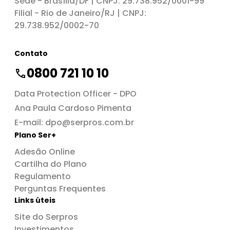
Sede - Brasília/DF | CNPJ: 29.738.952/0001-99
Filial - Rio de Janeiro/RJ | CNPJ:
29.738.952/0002-70
Contato
0800 721 10 10
Data Protection Officer - DPO
Ana Paula Cardoso Pimenta
E-mail:
dpo@serpros.com.br
Plano Ser+
Adesão Online
Cartilha do Plano
Regulamento
Perguntas Frequentes
Links úteis
Site do Serpros
Investimentos